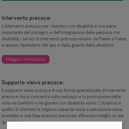
Intervento precoce:
L'intervento precoce per i bambini con disabilità è una parte
importante del sostegno e dell'integrazione delle persone con
disabilità; i servizi di intervento precoce variano da Paese a Paese
e spesso dipendono dal tipo e dalla gravità della disabilità.
Maggiori informazioni
Supporto visivo precoce:
Il supporto visivo precoce è una forma specializzata di intervento
precoce che si concentra sullo sviluppo e la promozione della
vista nei bambini e nei giovani con disabilità visive. L'obiettivo è
quello di ottenere la migliore capacità visiva e percezione visiva
possibile in una fase precoce, per poter affrontare meglio la vita
quotidiana.