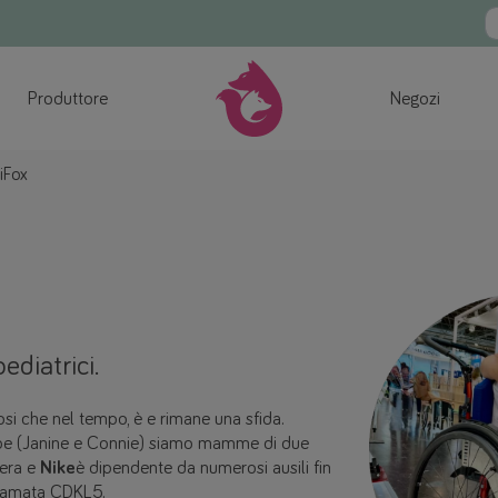
Produttore
Negozi
iFox
ediatrici.
nosi che nel tempo, è e rimane una sfida.
be (Janine e Connie) siamo mamme di due
 era e
Nike
è dipendente da numerosi ausili fin
hiamata CDKL5.