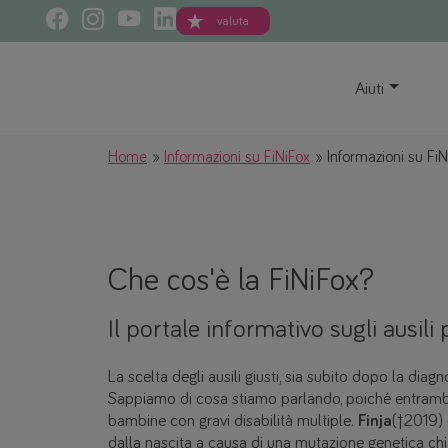
valuta
Aiuti
Home
Informazioni su FiNiFox
Informazioni su FiN
Che cos'è la FiNiFox?
Il portale informativo sugli ausili p
La scelta degli ausili giusti, sia subito dopo la diag
Sappiamo di cosa stiamo parlando, poiché entram
bambine con gravi disabilità multiple.
Finja
(†2019)
dalla nascita a causa di una mutazione genetica c