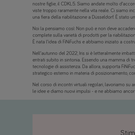
nostre figlie, il CDKL5. Siamo andate molto d'accor
viste troppo raramente nella vita reale. Ci siamo in
una fiera della riabilitazione a Düsseldorf. È stato uno
Noi la pensiamo così: Non può e non deve accadere
complete sulla varietà di prodotti per la riabilitazio
È nata l'idea di FiNiFuchs e abbiamo iniziato a costr
Nell'autunno del 2022, Iris si è letteralmente imbatt
entrati subito in sintonia. Essendo una mamma di tre 
tecnologie di assistenza. Da allora, supporta FiNi
strategico esterno in materia di posizionamento, co
Nel corso di incontri virtuali regolari, lavoriamo su
le idee e diamo nuovi impulsi - e ne abbiamo ancora 
Stim