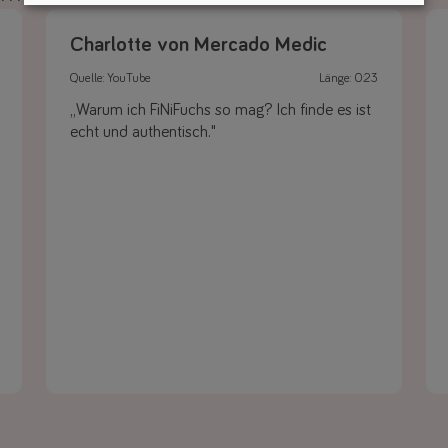
Charlotte von Mercado Medic
Quelle: YouTube
Länge: 0:23
„Warum ich FiNiFuchs so mag? Ich finde es ist
echt und authentisch."
Link