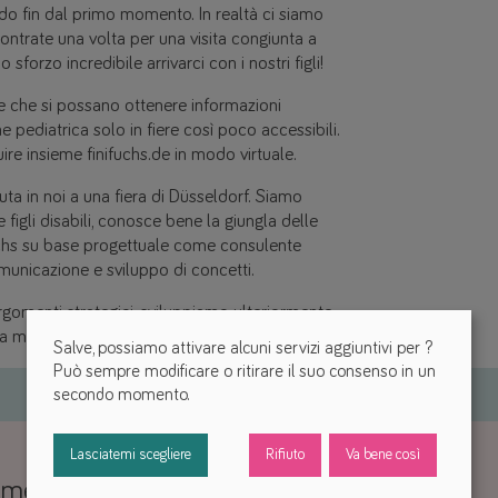
do fin dal primo momento. In realtà ci siamo
contrate una volta per una visita congiunta a
 sforzo incredibile arrivarci con i nostri figli!
 che si possano ottenere informazioni
ne pediatrica solo in fiere così poco accessibili.
uire insieme finifuchs.de in modo virtuale.
uta in noi a una fiera di Düsseldorf. Siamo
figli disabili, conosce bene la giungla delle
Fuchs su base progettuale come consulente
municazione e sviluppo di concetti.
 argomenti strategici, sviluppiamo ulteriormente
molti. Restate sintonizzati.
Salve, possiamo attivare alcuni servizi aggiuntivi per
?
Può sempre modificare o ritirare il suo consenso in un
secondo momento.
Lasciatemi scegliere
Rifiuto
Va bene così
men zu FiNiFuchs