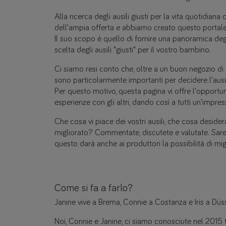
Alla ricerca degli ausili giusti per la vita quotidiana 
dell'ampia offerta e abbiamo creato questo portale di
Il suo scopo è quello di fornire una panoramica degli 
scelta degli ausili "giusti" per il vostro bambino.
Ci siamo resi conto che, oltre a un buon negozio di f
sono particolarmente importanti per decidere l'ausil
Per questo motivo, questa pagina vi offre l'opportun
esperienze con gli altri, dando così a tutti un'impres
Che cosa vi piace dei vostri ausili, che cosa desid
migliorato? Commentate, discutete e valutate. Sarem
questo darà anche ai produttori la possibilità di migl
Come si fa a farlo?
Janine vive a Brema, Connie a Costanza e Iris a Düss
Noi, Connie e Janine, ci siamo conosciute nel 2015 tr