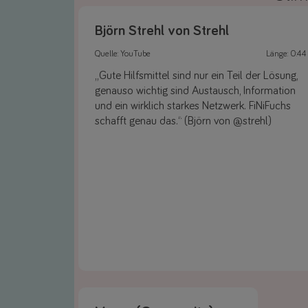
Björn Strehl von Strehl
Quelle: YouTube
Länge: 0:44
„Gute Hilfsmittel sind nur ein Teil der Lösung,
genauso wichtig sind Austausch, Information
und ein wirklich starkes Netzwerk. FiNiFuchs
schafft genau das.“ (Björn von @strehl)
Link