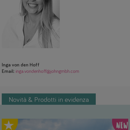
Inga von den Hoff
Email:
inga.vondenhoff@johngmbh.com
Novità & Prodotti in evidenza
hlight
NEW