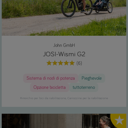
John GmbH
JOSI-Wismi G2
(6)
Sistema di nodi di potenza
Pieghevole
Opzione bicicletta
tuttoterreno
Rimorchio per bici da riabilitazione
Carrozzine per la riabilitazione
Highlig