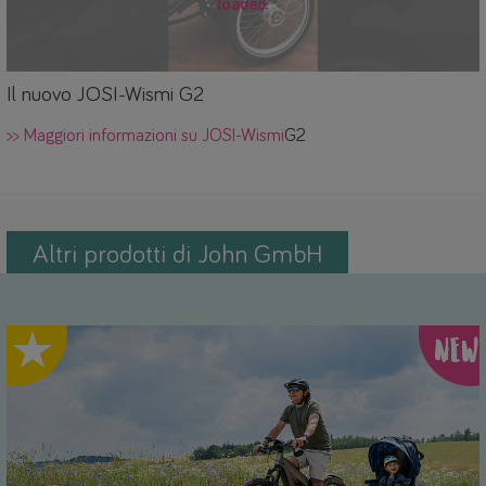
loaded.
Il nuovo JOSI-Wismi G2
>> Maggiori informazioni su JOSI-Wismi
G2
Altri prodotti di John GmbH
hlight
NEW