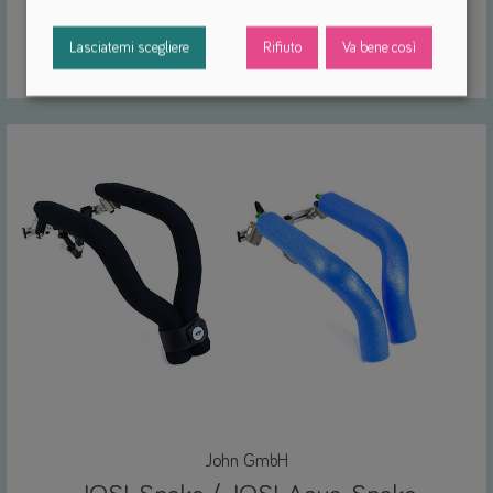
Opzione bicicletta
Lasciatemi scegliere
Rifiuto
Va bene così
Rimorchio per bici da riabilitazione
Carrozzine per la riabilitazione
John GmbH