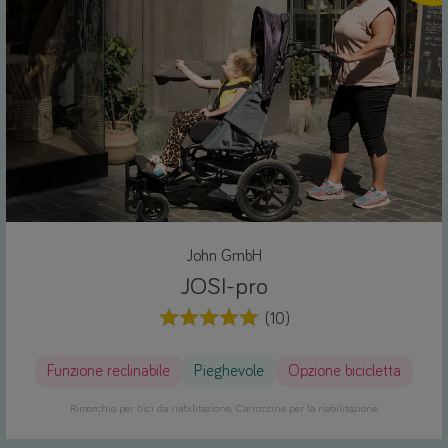
John GmbH
JOSI-pro
(10)
Funzione reclinabile
Pieghevole
Opzione bicicletta
Rimorchio per bici da riabilitazione
Carrozzine per la riabilitazione