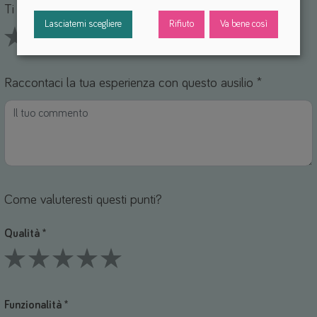
Ti piace questo ausilio? *
Lasciatemi scegliere
Rifiuto
Va bene così
1 Stars
2 Stars
3 Stars
4 Stars
5 Stars
Raccontaci la tua esperienza con questo ausilio *
Come valuteresti questi punti?
Qualità *
1 Stars
2 Stars
3 Stars
4 Stars
5 Stars
Funzionalità *