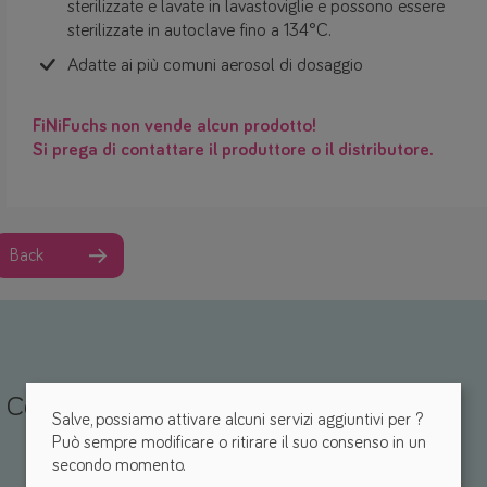
sterilizzate e lavate in lavastoviglie e possono essere
sterilizzate in autoclave fino a 134°C.
Adatte ai più comuni aerosol di dosaggio
FiNiFuchs non vende alcun prodotto!
Si prega di contattare il produttore o il distributore.
Back
Condividi la tua esperienza
Salve, possiamo attivare alcuni servizi aggiuntivi per
?
Può sempre modificare o ritirare il suo consenso in un
secondo momento.
Nome *
mail *