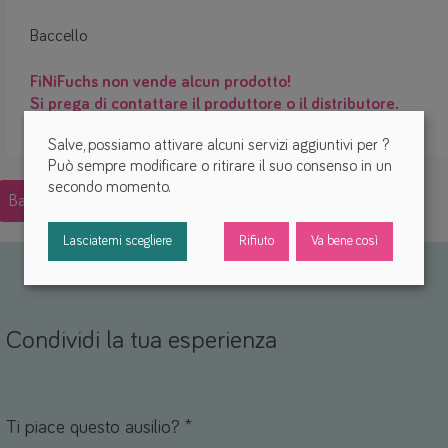
Baccello
FiNiFuchs non vende alcun prodotto!
Si prega di contattare il produttore o il distributore.
Salve, possiamo attivare alcuni servizi aggiuntivi per
?
Può sempre modificare o ritirare il suo consenso in un
secondo momento.
Back
Lasciatemi scegliere
Rifiuto
Va bene così
Condividi la tua esperienza
Nome *
mail *
Ti piace questo ausilio? *