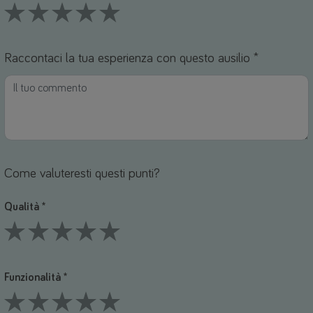
1 Stars
2 Stars
3 Stars
4 Stars
5 Stars
Raccontaci la tua esperienza con questo ausilio *
Come valuteresti questi punti?
Qualità *
1 Stars
2 Stars
3 Stars
4 Stars
5 Stars
Funzionalità *