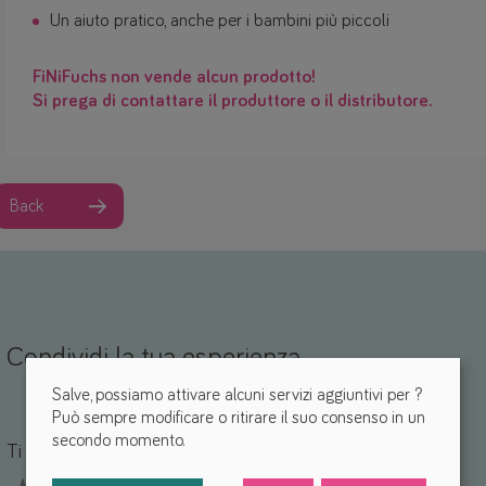
Un aiuto pratico, anche per i bambini più piccoli
FiNiFuchs non vende alcun prodotto!
Si prega di contattare il produttore o il distributore.
Back
Condividi la tua esperienza
Salve, possiamo attivare alcuni servizi aggiuntivi per
?
Può sempre modificare o ritirare il suo consenso in un
Nome *
mail *
secondo momento.
Ti piace questo ausilio? *