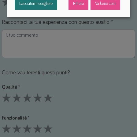
Lasciatemi scegliere
Rifiuto
Va bene così
1 Stars
2 Stars
3 Stars
4 Stars
5 Stars
Raccontaci la tua esperienza con questo ausilio *
Come valuteresti questi punti?
Qualità *
1 Stars
2 Stars
3 Stars
4 Stars
5 Stars
Funzionalità *
1 Stars
2 Stars
3 Stars
4 Stars
5 Stars