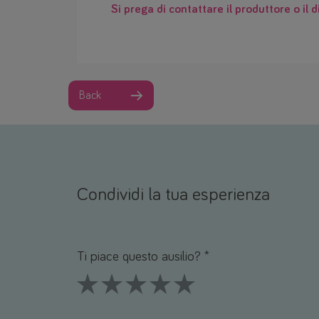
Si prega di contattare il produttore o il d
Back
Condividi la tua esperienza
Nome *
Email *
Ti piace questo ausilio? *
1 Stars
2 Stars
3 Stars
4 Stars
5 Stars