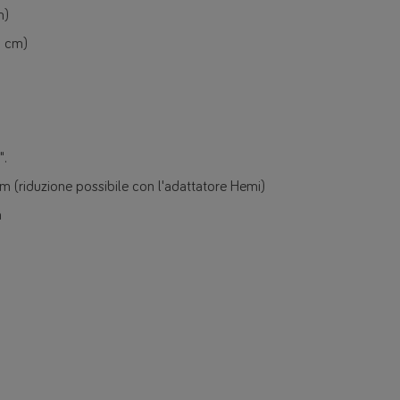
m)
5 cm)
".
cm (riduzione possibile con l'adattatore Hemi)
m