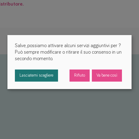
istributore.
Salve, possiamo attivare alcuni servizi aggiuntivi per
?
Può sempre modificare o ritirare il suo consenso in un
secondo momento.
Lasciatemi scegliere
Rifiuto
Va bene così