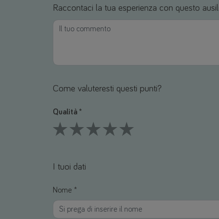
Raccontaci la tua esperienza con questo ausil
Come valuteresti questi punti?
Qualità *
1 Stars
2 Stars
3 Stars
4 Stars
5 Stars
I tuoi dati
Nome *