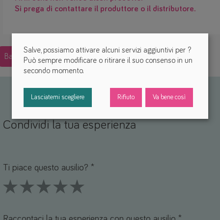
Si prega di contattare il produttore o il distributore.
Salve, possiamo attivare alcuni servizi aggiuntivi per
?
Back
Può sempre modificare o ritirare il suo consenso in un
secondo momento.
Lasciatemi scegliere
Rifiuto
Va bene così
Condividi la tua esperienza
Nome *
mail *
Ti piace questo ausilio? *
1 Stars
2 Stars
3 Stars
4 Stars
5 Stars
Raccontaci la tua esperienza con questo ausilio *