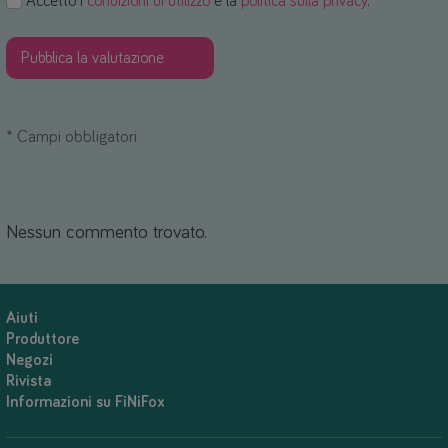
Accetto i
condizioni di utilizzo
e la
politica sulla privacy
. *
*
Campi obbligatori
Nessun commento trovato.
Aiuti
Produttore
Negozi
Rivista
Informazioni su FiNiFox