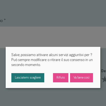
io *
Salve, possiamo attivare alcuni servizi aggiuntivi per
?
Può sempre modificare o ritirare il suo consenso in un
secondo momento.
Funzionalità *
De
Lasciatemi scegliere
Rifiuto
Va bene così
1 Stars
2 Stars
3 Stars
4 Stars
5 Stars
1 S