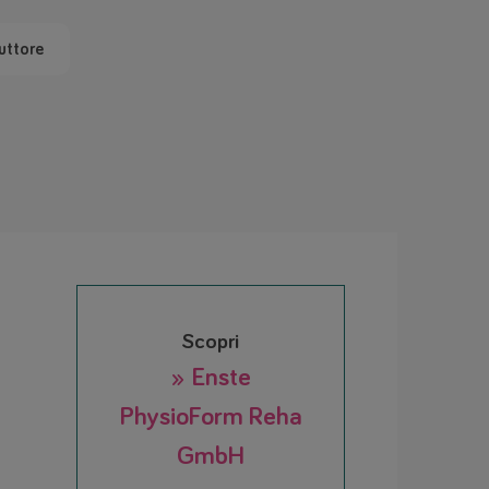
uttore
Scopri
» Enste
PhysioForm Reha
GmbH