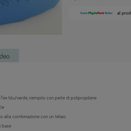
al prod
deo
oTex blu/verde, riempito con perle di polipropilene
lle
to alla combinazione con un telaio.
i base