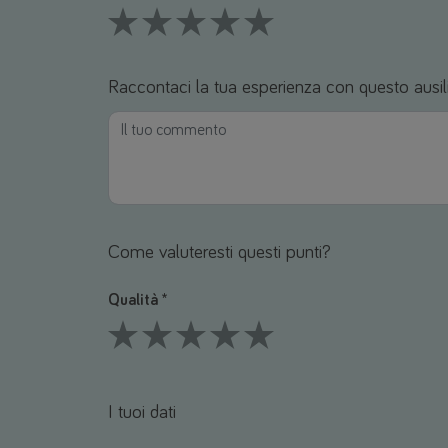
1 Stars
2 Stars
3 Stars
4 Stars
5 Stars
Raccontaci la tua esperienza con questo ausil
Come valuteresti questi punti?
Qualità *
1 Stars
2 Stars
3 Stars
4 Stars
5 Stars
I tuoi dati