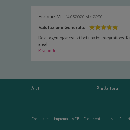
Familie M.
- 14.03.2020 alle 22:30
Valutazione Generale:
Das Lagerungsnest ist bei uns im Integrations-K
ideal.
Rispondi
Aiuti
Produttore
Contattateci
Impronta
AGB
Condizioni di utilizzo
Protezi