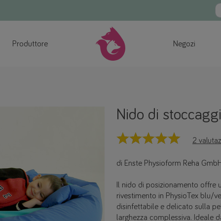
Produttore
Negozi
Nido di stoccagg
2 valutaz
di Enste Physioform Reha Gmb
Il nido di posizionamento offre 
rivestimento in PhysioTex blu/ver
disinfettabile e delicato sulla pe
larghezza complessiva. Ideale da