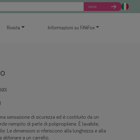
cerca
Rivista
Informazioni su FiNiFox
io
ioni
H
una sensazione di sicurezza ed è costituito da un
de riempito di perle di polipropilene. È lavabile,
lle. Le dimensioni si riferiscono alla lunghezza e alla
 abbinare a un carrello.