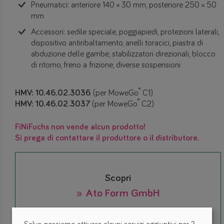
Pneumatici: anteriore 140 × 30 mm, posteriore 250 × 50
mm
Accessori: sedile speciale, poggiapiedi, protezioni laterali,
dispositivo antiribaltamento, anelli toracici, piastra di
abduzione delle gambe, stabilizzatori direzionali, blocco
di ritorno, freno a frizione, diverse sospensioni
®
HMV: 10.46.02.3036
(per MoweGo
C1)
®
HMV: 10.46.02.3037
(per MoweGo
C2)
FiNiFuchs non vende alcun prodotto!
Si prega di contattare il produttore o il distributore.
Scopri
» Ato Form GmbH