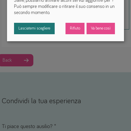
Salve, possiamo attivare alcuni servizi aggiuntivi per
?
Può sempre modificare o ritirare il suo consenso in un
secondo momento.
Lasciatemi scegliere
Rifiuto
Va bene così
Back
Condividi la tua esperienza
Nome *
mail *
Ti piace questo ausilio? *