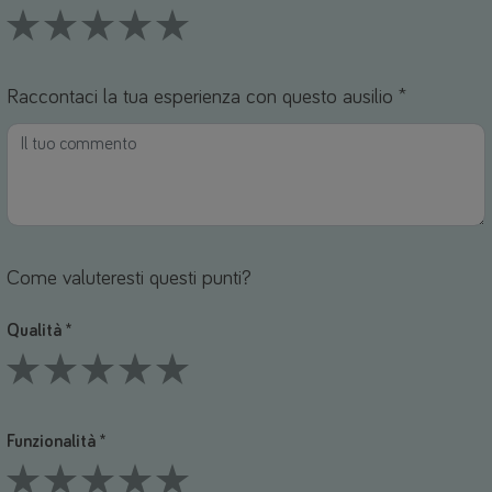
1 Stars
2 Stars
3 Stars
4 Stars
5 Stars
Raccontaci la tua esperienza con questo ausilio *
Come valuteresti questi punti?
Qualità *
1 Stars
2 Stars
3 Stars
4 Stars
5 Stars
Funzionalità *