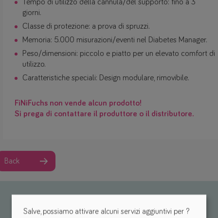
Tempo di utilizzo della cannula/del supporto: fino a 3
giorni.
Classe di protezione: a prova di spruzzi.
Memoria: 5.000 misurazioni/eventi nel Diabetes Manager.
Peso/dimensioni: piccolo e piatto per un elevato comfort di
utilizzo.
Caratteristiche speciali: Design modulare, rimovibile.
FiNiFuchs non vende alcun prodotto!
Si prega di contattare il produttore o il distributore.
Back
Salve, possiamo attivare alcuni servizi aggiuntivi per
?