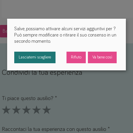
Salve, possiamo attivare alcuni servizi aggiuntivi per
?
Back
Può sempre modificare o ritirare il suo consenso in un
secondo momento.
Lasciatemi scegliere
Rifiuto
Va bene così
Condividi la tua esperienza
Nome *
mail *
Ti piace questo ausilio? *
1 Stars
2 Stars
3 Stars
4 Stars
5 Stars
Raccontaci la tua esperienza con questo ausilio *