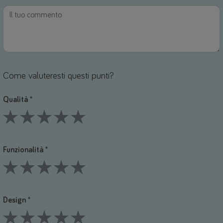
Come valuteresti questi punti?
Qualità *
1 Stars
2 Stars
3 Stars
4 Stars
5 Stars
Funzionalità *
1 Stars
2 Stars
3 Stars
4 Stars
5 Stars
Design *