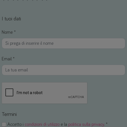
1 Stars
2 Stars
3 Stars
4 Stars
5 Stars
I tuoi dati
Nome *
Email *
Termini
Accetto i
condizioni di utilizzo
e la
politica sulla privacy
. *