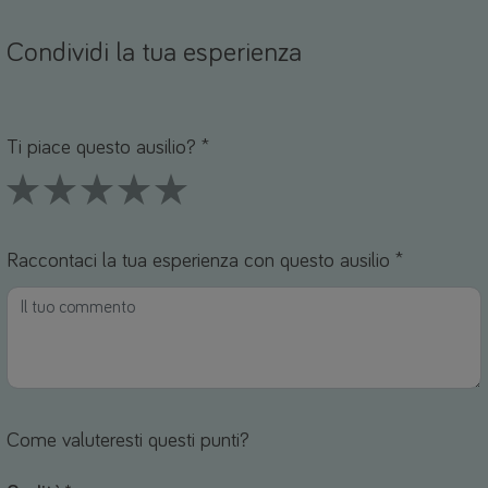
Condividi la tua esperienza
Nome *
mail *
Ti piace questo ausilio? *
1 Stars
2 Stars
3 Stars
4 Stars
5 Stars
Raccontaci la tua esperienza con questo ausilio *
Come valuteresti questi punti?