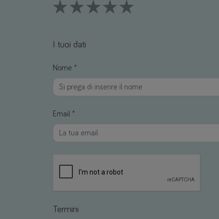
1 Stars
2 Stars
3 Stars
4 Stars
5 Stars
I tuoi dati
Nome *
Email *
Termini