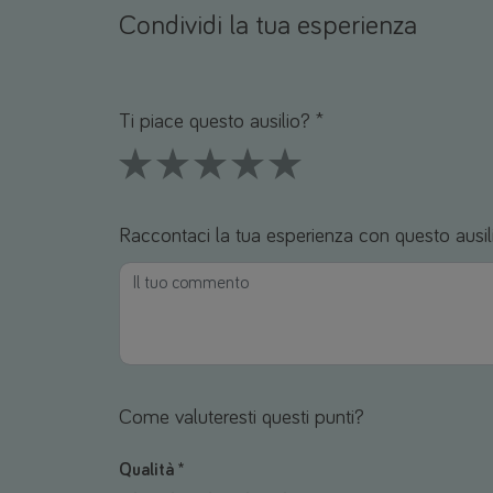
Condividi la tua esperienza
Nome *
Email *
Ti piace questo ausilio? *
1 Stars
2 Stars
3 Stars
4 Stars
5 Stars
Raccontaci la tua esperienza con questo ausil
Come valuteresti questi punti?
Qualità *