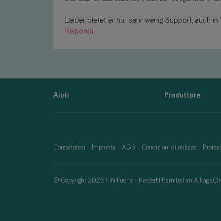
Leider bietet er nur sehr wenig Support, auch in
Rispondi
Aiuti
Produttore
Contattateci
Impronta
AGB
Condizioni di utilizzo
Protezi
© Copyright 2026 FiNiFuchs - KinderHilfsmittel im AlltagsCh