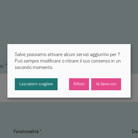
Salve, possiamo attivare alcuni servizi aggiuntivi per
?
Può sempre modificare o ritirare il suo consenso in un
io *
secondo momento.
Lasciatemi scegliere
Rifiuto
Va bene così
Funzionalità *
De