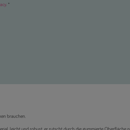
vacy
. *
cken brauchen.
erial, leicht und robust, er rutscht durch die gummierte Oberfläche n