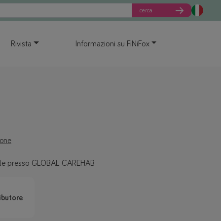
cerca
Rivista
Informazioni su FiNiFox
ione
bile presso GLOBAL CAREHAB
ributore