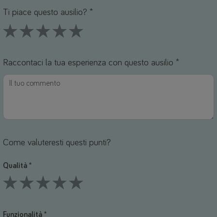
Ti piace questo ausilio? *
1 Stars
2 Stars
3 Stars
4 Stars
5 Stars
Raccontaci la tua esperienza con questo ausilio *
Come valuteresti questi punti?
Qualità *
1 Stars
2 Stars
3 Stars
4 Stars
5 Stars
Funzionalità *