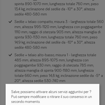
spinta 890-1070 mm, lunghezza totale 760 mm, peso
13,4 kg, inclinazione del sedile da -10° a 30°, altezza
sedile 480-580 mm
Sedile + telaio compatto, misura 3 - larghezza totale 560
mm, altezza 995-1120 mm, lunghezza con poggiagambe
1110 mm, raggio di sterzata 905 mm, altezza maniglia di
spinta 930-1130 mm, lunghezza totale 760 mm, peso
14,9 kg, inclinazione del sedile da -10° a 30°, altezza
sedile 480-580 mm
Sedile + telaio alto-basso, misura 1 - larghezza totale
485 mm, altezza 895-1075 mm, lunghezza con
poggiagambe 930 mm, raggio di sterzata 785 mm,
altezza maniglia di spinta 900-1180 mm, lunghezza
totale 660 mm, peso 14,8 kg, inclinazione sedile da -5° a
20°, altezza sedile 530-740 mm
Sedile + telaio alto-basso, misura 2 - larghezza totale
Salve, possiamo attivare alcuni servizi aggiuntivi per
?
580 mm, altezza 930-1205 mm, lunghezza con
Può sempre modificare o ritirare il suo consenso in un
poggiagambe 1065 mm, raggio di sterzata 955 mm,
secondo momento.
altezza maniglia di spinta 945-1235 mm, lunghezza