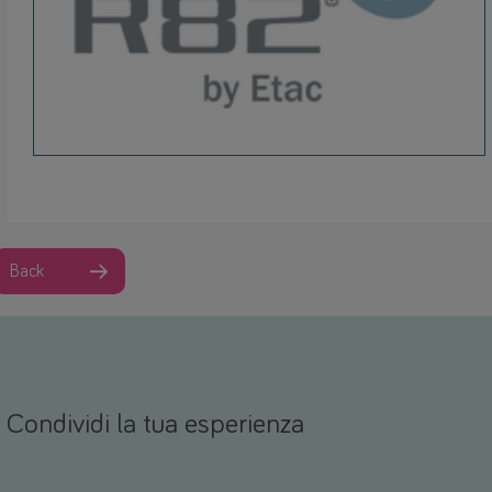
Back
Condividi la tua esperienza
Nome *
mail *