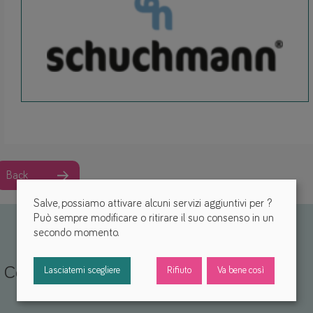
Back
Salve, possiamo attivare alcuni servizi aggiuntivi per
?
Può sempre modificare o ritirare il suo consenso in un
secondo momento.
Condividi la tua esperienza
Lasciatemi scegliere
Rifiuto
Va bene così