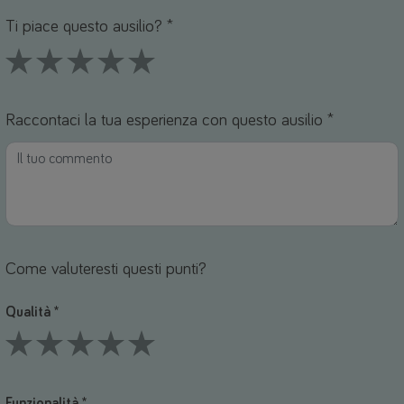
Nome *
mail *
Ti piace questo ausilio? *
1 Stars
2 Stars
3 Stars
4 Stars
5 Stars
Raccontaci la tua esperienza con questo ausilio *
Come valuteresti questi punti?
Qualità *
1 Stars
2 Stars
3 Stars
4 Stars
5 Stars
Funzionalità *