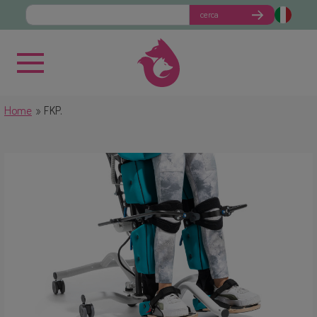
cerca
Home
FKP.