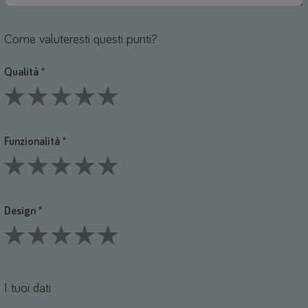
Come valuteresti questi punti?
Qualità *
1 Stars
2 Stars
3 Stars
4 Stars
5 Stars
Funzionalità *
1 Stars
2 Stars
3 Stars
4 Stars
5 Stars
Design *
1 Stars
2 Stars
3 Stars
4 Stars
5 Stars
I tuoi dati