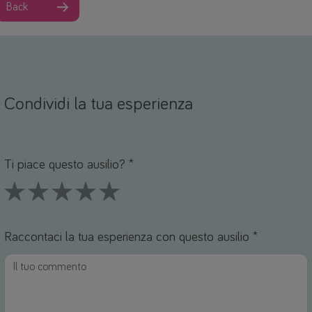
Back
Condividi la tua esperienza
Nome *
mail *
Ti piace questo ausilio? *
1 Stars
2 Stars
3 Stars
4 Stars
5 Stars
Raccontaci la tua esperienza con questo ausilio *