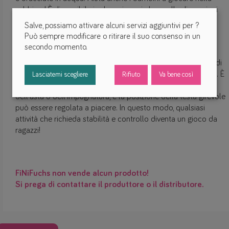
sabbiera! È disponibile in due misure, in base alle dimensioni
del palmo della mano.
Salve, possiamo attivare alcuni servizi aggiuntivi per
?
Può sempre modificare o ritirare il suo consenso in un
Explorer Twin Module - versatile
secondo momento.
Il Twin Module può essere utilizzato per fissare bastoni,
maniglie, corde o cinghie per eseguire movimenti con forze di
trazione o di spinta, perfetti ad esempio per il tiro con l'arco. È
Lasciatemi scegliere
Rifiuto
Va bene così
disponibile in due misure, a seconda della circonferenza
dell'asta o dell'impugnatura, e la posizione della testa girevole
può essere regolata a piacere. In questo modo, qualsiasi
attività che richieda stabilità e controllo diventa un gioco da
ragazzi!
FiNiFuchs non vende alcun prodotto!
Si prega di contattare il produttore o il distributore.