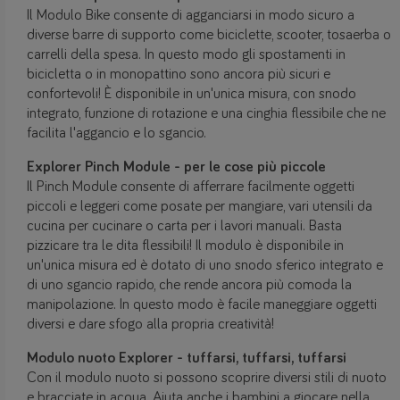
Il Modulo Bike consente di agganciarsi in modo sicuro a
diverse barre di supporto come biciclette, scooter, tosaerba o
carrelli della spesa. In questo modo gli spostamenti in
bicicletta o in monopattino sono ancora più sicuri e
confortevoli! È disponibile in un'unica misura, con snodo
integrato, funzione di rotazione e una cinghia flessibile che ne
facilita l'aggancio e lo sgancio.
Explorer Pinch Module - per le cose più piccole
Il Pinch Module consente di afferrare facilmente oggetti
piccoli e leggeri come posate per mangiare, vari utensili da
cucina per cucinare o carta per i lavori manuali. Basta
pizzicare tra le dita flessibili! Il modulo è disponibile in
un'unica misura ed è dotato di uno snodo sferico integrato e
di uno sgancio rapido, che rende ancora più comoda la
manipolazione. In questo modo è facile maneggiare oggetti
diversi e dare sfogo alla propria creatività!
Modulo nuoto Explorer - tuffarsi, tuffarsi, tuffarsi
Con il modulo nuoto si possono scoprire diversi stili di nuoto
e bracciate in acqua. Aiuta anche i bambini a giocare nella