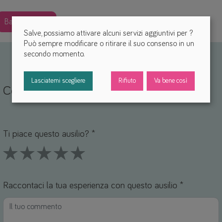
Back
Salve, possiamo attivare alcuni servizi aggiuntivi per
?
Può sempre modificare o ritirare il suo consenso in un
secondo momento.
Lasciatemi scegliere
Rifiuto
Va bene così
Condividi la tua esperienza
Nome *
mail *
Ti piace questo ausilio? *
1 Stars
2 Stars
3 Stars
4 Stars
5 Stars
Raccontaci la tua esperienza con questo ausilio *