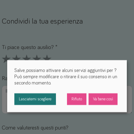
Condividi la tua esperienza
Nome *
mail *
Ti piace questo ausilio? *
1 Stars
2 Stars
3 Stars
4 Stars
5 Stars
Salve, possiamo attivare alcuni servizi aggiuntivi per
?
Può sempre modificare o ritirare il suo consenso in un
Raccontaci la tua esperienza con questo ausilio *
secondo momento.
Lasciatemi scegliere
Rifiuto
Va bene così
Come valuteresti questi punti?