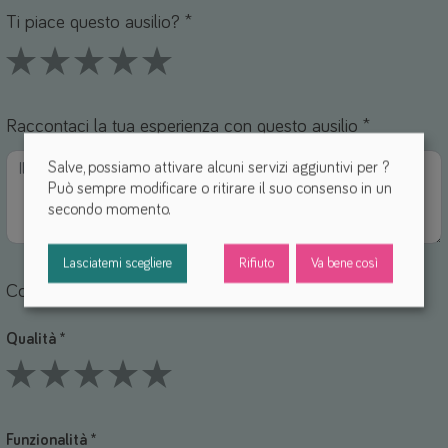
Ti piace questo ausilio? *
1 Stars
2 Stars
3 Stars
4 Stars
5 Stars
Raccontaci la tua esperienza con questo ausilio *
Salve, possiamo attivare alcuni servizi aggiuntivi per
?
Può sempre modificare o ritirare il suo consenso in un
secondo momento.
Lasciatemi scegliere
Rifiuto
Va bene così
Come valuteresti questi punti?
Qualità *
1 Stars
2 Stars
3 Stars
4 Stars
5 Stars
Funzionalità *