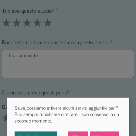
Nome *
mail *
Ti piace questo ausilio? *
1 Stars
2 Stars
3 Stars
4 Stars
5 Stars
Raccontaci la tua esperienza con questo ausilio *
Come valuteresti questi punti?
Qualità *
Salve, possiamo attivare alcuni servizi aggiuntivi per
?
Può sempre modificare o ritirare il suo consenso in un
secondo momento.
1 Stars
2 Stars
3 Stars
4 Stars
5 Stars