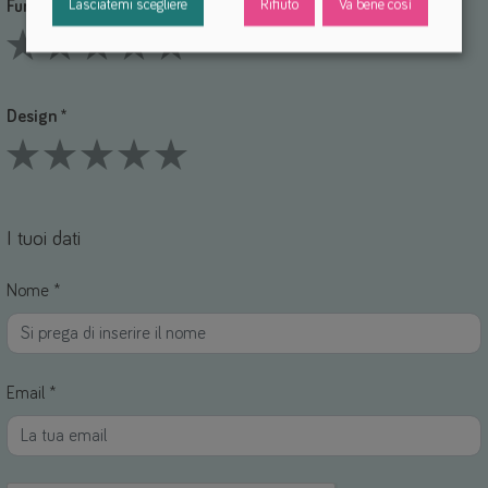
Lasciatemi scegliere
Rifiuto
Va bene così
Funzionalità *
1 Stars
2 Stars
3 Stars
4 Stars
5 Stars
Design *
1 Stars
2 Stars
3 Stars
4 Stars
5 Stars
I tuoi dati
Nome *
Email *