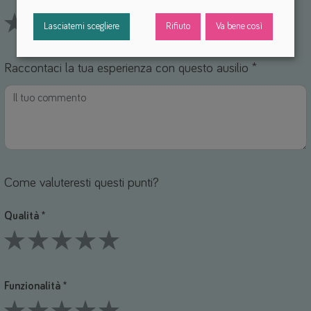
Lasciatemi scegliere
Rifiuto
Va bene così
1 Stars
2 Stars
3 Stars
4 Stars
5 Stars
Raccontaci la tua esperienza con questo ausilio *
Come valuteresti questi punti?
Qualità *
1 Stars
2 Stars
3 Stars
4 Stars
5 Stars
Funzionalità *