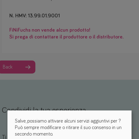
N. HMV: 13.99.01.9001
FiNiFuchs non vende alcun prodotto!
Si prega di contattare il produttore o il distributore.
Back
Condividi la tua esperienza
Salve, possiamo attivare alcuni servizi aggiuntivi per
?
Può sempre modificare o ritirare il suo consenso in un
Nome *
mail *
secondo momento.
Ti piace questo ausilio? *