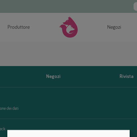
Produttore
Negozi
Negozi
Rivista
one dei dati
eck