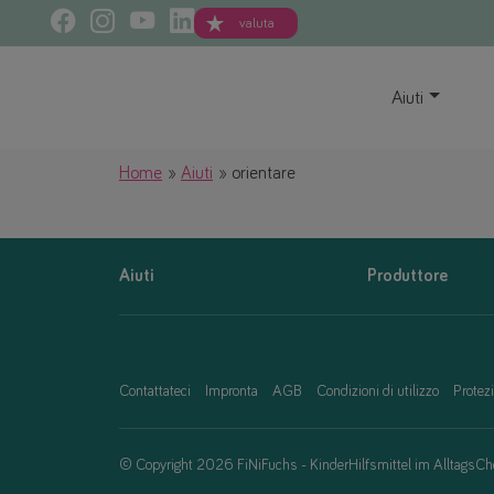
valuta
Aiuti
Home
Aiuti
orientare
Aiuti
Produttore
Contattateci
Impronta
AGB
Condizioni di utilizzo
Protezi
© Copyright 2026 FiNiFuchs - KinderHilfsmittel im AlltagsCh