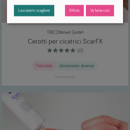
Lasciatemi scegliere
Rifiuto
Va bene così
TRICONmed GmbH
Cerotti per cicatrici ScarFX
(0)
Flessibile
dimensioni diverse
Cura della pelle