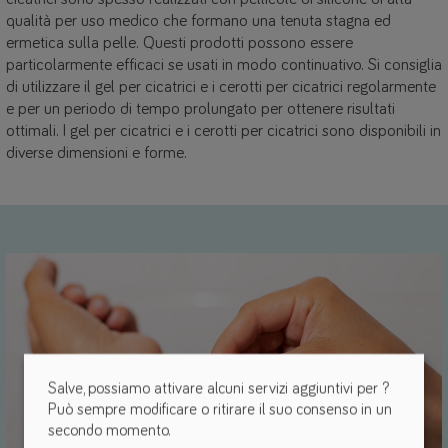
qualità per uso medico che formano una tenuta stagna ed
ermetica sulla pelle. Questi prodotti possono essere
particolarmente efficaci se usati in modo continuativo. Si consiglia
di utilizzare il gel per cicatrici e i cerotti per cicatrici regolarmente
e per un periodo di tempo prolungato per ottenere risultati
ottimali. I gel per cicatrici e i cerotti per cicatrici sono disponibili in
diverse dimensioni e forme.
Salve, possiamo attivare alcuni servizi aggiuntivi per
?
Può sempre modificare o ritirare il suo consenso in un
secondo momento.