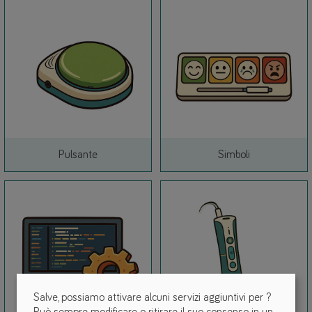
Link
Link
Pulsante
Simboli
Salve, possiamo attivare alcuni servizi aggiuntivi per
?
Può sempre modificare o ritirare il suo consenso in un