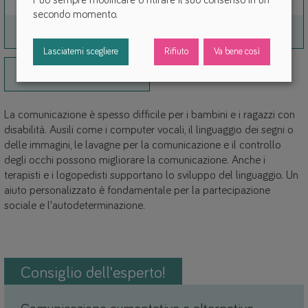
secondo momento.
Link
Link
Software
accessori/penne
Lasciatemi scegliere
Rifiuto
Va bene così
Link
ausili per l'inserimento
La comunicazione è spesso difficile per i bambini e i ragazzi con
disabilità. Ausili come i computer vocali, il linguaggio dei segni o
delle immagini, le lavagne per la comunicazione e il controllo
degli occhi possono migliorare la comunicazione. Anche i
terapisti e i logopedisti supportano lo sviluppo del linguaggio. Un
aiuto personalizzato è fondamentale per la partecipazione
sociale e l'autodeterminazione.
Consiglio dell'esperto!