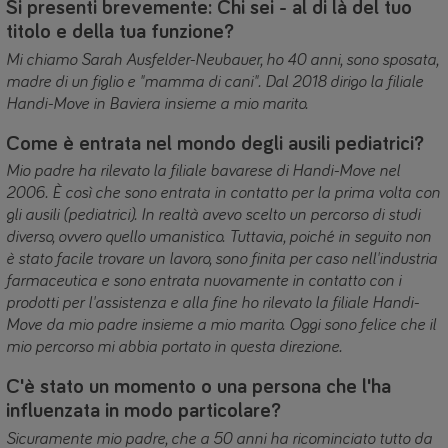
Si presenti brevemente: Chi sei - al di là del tuo
titolo e della tua funzione?
Mi chiamo Sarah Ausfelder-Neubauer, ho 40 anni, sono sposata,
madre di un figlio e "mamma di cani". Dal 2018 dirigo la filiale
Handi-Move in Baviera insieme a mio marito.
Come è entrata nel mondo degli ausili pediatrici?
Mio padre ha rilevato la filiale bavarese di Handi-Move nel
2006. È così che sono entrata in contatto per la prima volta con
gli ausili (pediatrici). In realtà avevo scelto un percorso di studi
diverso, ovvero quello umanistico. Tuttavia, poiché in seguito non
è stato facile trovare un lavoro, sono finita per caso nell'industria
farmaceutica e sono entrata nuovamente in contatto con i
prodotti per l'assistenza e alla fine ho rilevato la filiale Handi-
Move da mio padre insieme a mio marito. Oggi sono felice che il
mio percorso mi abbia portato in questa direzione.
C'è stato un momento o una persona che l'ha
influenzata in modo particolare?
Sicuramente mio padre, che a 50 anni ha ricominciato tutto da