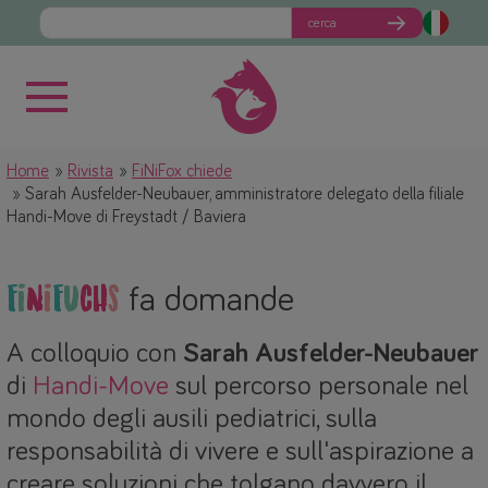
cerca
Home
Rivista
FiNiFox chiede
Sarah Ausfelder-Neubauer, amministratore delegato della filiale
Handi-Move di Freystadt / Baviera
F
i
N
i
F
u
c
h
s
fa domande
A colloquio con
Sarah Ausfelder-Neubauer
di
Handi-Move
sul percorso personale nel
mondo degli ausili pediatrici, sulla
responsabilità di vivere e sull'aspirazione a
creare soluzioni che tolgano davvero il